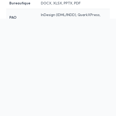
Bureautique
DOCX, XLSX, PPTX, PDF
InDesign (IDML/INDD), QuarkXPress,
PAO
FrameMaker
Web &
HTML, XML, JSON, YAML, PO/POT, XLIFF
Localisation
Technique
DITA, Madcap Flare, AutoCAD (DWG)
Vidéo
SRT, VTT, STL (sous-titrage)
Logiciel
RESX, .properties, .strings
25 ans de processus qualité
éprouvés